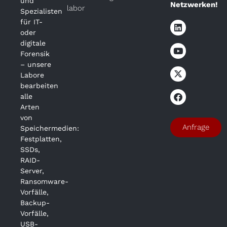
und
Netzwerken!
labor
Spezialisten
für IT-
oder
digitale
Forensik
– unsere
Labore
bearbeiten
alle
Arten
von
Anfrage
Speichermedien:
Festplatten,
SSDs,
RAID-
Server,
Ransomware-
Vorfälle,
Backup-
Vorfälle,
USB-