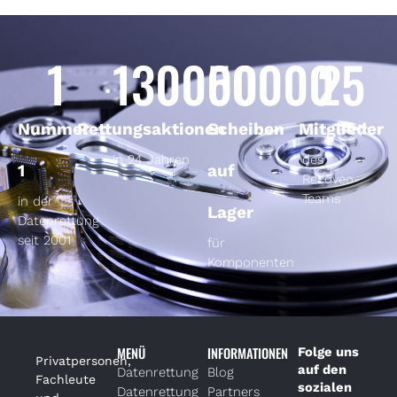
1
130000
50000
25
Nummer
Rettungsaktionen
Scheiben
Mitglieder
in 24 Jahren
des
1
auf
Recoveo-
Teams
in der
Lager
Datenrettung
seit 2001
für
Komponenten
MENÜ
INFORMATIONEN
Folge uns
Privatpersonen,
auf den
Datenrettung
Blog
Fachleute
sozialen
Datenrettung
Partners