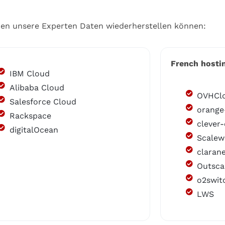
enen unsere Experten Daten wiederherstellen können:
French hosti
IBM Cloud
Alibaba Cloud
OVHCl
Salesforce Cloud
orange
Rackspace
clever
digitalOcean
Scalew
claran
Outsca
o2swit
LWS