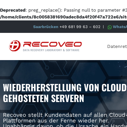
Deprecated
: preg_replace(): Passing null to parameter #3
/home/clients/8c0058381690adec8da4f20f47a722e6/sit
Saarbrücken
+49 681 99 63 – 602
Whats
Datenret
WIEDERHERSTELLUNG VON CLOUD
GEHOSTETEN SERVERN
Recoveo stellt Kundendaten auf allen Cloud
Plattformen aus der Ferne wieder her.
Unabhängig davon, ob die Ursache ein Hardw