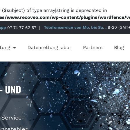
 ($subject) of type array|string is deprecated in
es/www.recoveo.com/wp-content/plugins/wordfence/ven
App
07 74 77 62 57
Telefonservice von Mo. bis Sa. :
8-20 (GMT+
tung
Datenrettung labor
Partners
Blog
- UND
-Service-
arefehler,