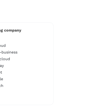
ng company
oud
-business
-cloud
ay
et
le
ch