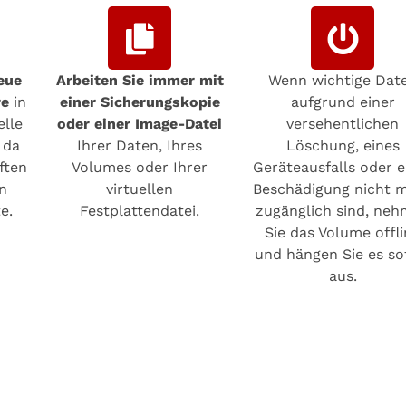
eue
Arbeiten Sie immer mit
Wenn wichtige Dat
re
in
einer Sicherungskopie
aufgrund einer
elle
oder einer Image-Datei
versehentlichen
 da
Ihrer Daten, Ihres
Löschung, eines
ften
Volumes oder Ihrer
Geräteausfalls oder e
n
virtuellen
Beschädigung nicht 
e.
Festplattendatei.
zugänglich sind, ne
Sie das Volume offl
und hängen Sie es so
aus.