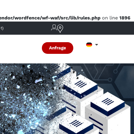
dor/wordfence/wf-waf/src/lib/rules.php
on line
1896
1)
Anfrage