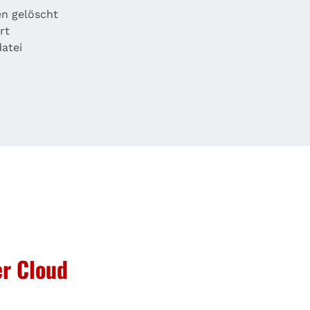
en gelöscht
rt
atei
er Cloud