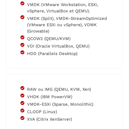
VMDK (VMware Workstation, ESXi,
vSphere, VirtualBox et QEMU).
VMDK (Split), VMDK-StreamOptimized
(VMware ESXi ou vSphere), VDMK
(Growable)
QCOW2 (QEMU/KVM)
VDI (Oracle VirtualBox, QEMU)
HDD (Parallels Desktop)
RAW ou IMG (QEMU, KVM, Xen)
VHDK (IBM PowerVM)
VMDK-ESXi (Sparse, Monolithic)
CLOOP (Linux)
XVA (Citrix XenServer)