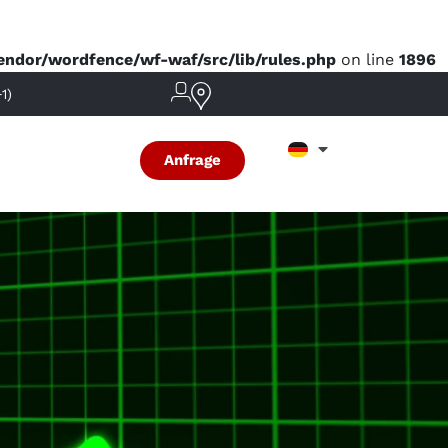
dor/wordfence/wf-waf/src/lib/rules.php
on line
1896
1)
Anfrage