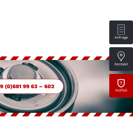
Anfrage
Kontakt
9 (0)681 99 63 – 602
Notfall