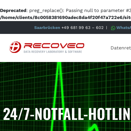
Deprecated
: preg_replace(): Passing null to parameter #3
/home/clients/8c0058381690adec8da4f20f47a722e6/sit
Saarbrücken
+49 681 99 63 – 602
Whats
Datenret
24/7-NOTFALL-HOTLIN