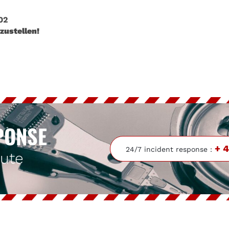
02
zustellen!
PONSE
+ 4
24/7 incident response :
eute