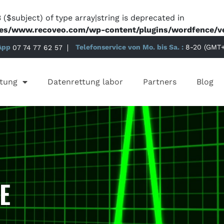
 ($subject) of type array|string is deprecated in
es/www.recoveo.com/wp-content/plugins/wordfence/ven
App
07 74 77 62 57
Telefonservice von Mo. bis Sa. :
8-20 (GMT+
tung
Datenrettung labor
Partners
Blog
E