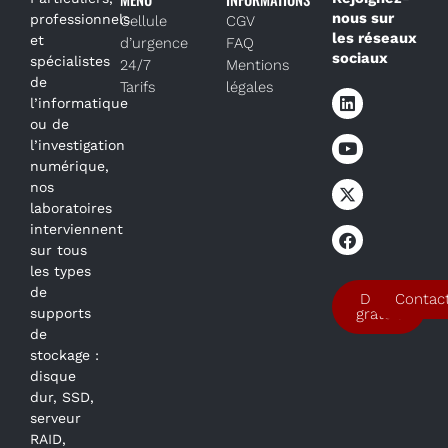
nous sur
professionnels
Cellule
CGV
les réseaux
et
d’urgence
FAQ
sociaux
spécialistes
24/7
Mentions
de
Tarifs
légales
l’informatique
ou de
l’investigation
numérique,
nos
laboratoires
interviennent
sur tous
les types
de
Devis
Contac
supports
gratuit
de
stockage :
disque
dur, SSD,
serveur
RAID,