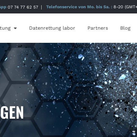
App
07 74 77 62 57
Telefonservice von Mo. bis Sa. :
8-20 (GMT+
tung
Datenrettung labor
Partners
Blog
NGEN