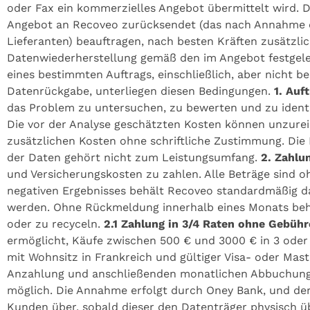
oder Fax ein kommerzielles Angebot übermittelt wird.
Angebot an Recoveo zurücksendet (das nach Annahme du
Lieferanten) beauftragen, nach besten Kräften zusätzli
Datenwiederherstellung gemäß den im Angebot festgel
eines bestimmten Auftrags, einschließlich, aber nicht 
Datenrückgabe, unterliegen diesen Bedingungen.
1. Auf
das Problem zu untersuchen, zu bewerten und zu ident
Die vor der Analyse geschätzten Kosten können unzureic
zusätzlichen Kosten ohne schriftliche Zustimmung. Die
der Daten gehört nicht zum Leistungsumfang.
2. Zahlu
und Versicherungskosten zu zahlen. Alle Beträge sind 
negativen Ergebnisses behält Recoveo standardmäßig 
werden. Ohne Rückmeldung innerhalb eines Monats behä
oder zu recyceln.
2.1 Zahlung in 3/4 Raten ohne Gebüh
ermöglicht, Käufe zwischen 500 € und 3000 € in 3 oder
mit Wohnsitz in Frankreich und gültiger Visa- oder Mas
Anzahlung und anschließenden monatlichen Abbuchun
möglich. Die Annahme erfolgt durch Oney Bank, und der
Kunden über, sobald dieser den Datenträger physisch üb