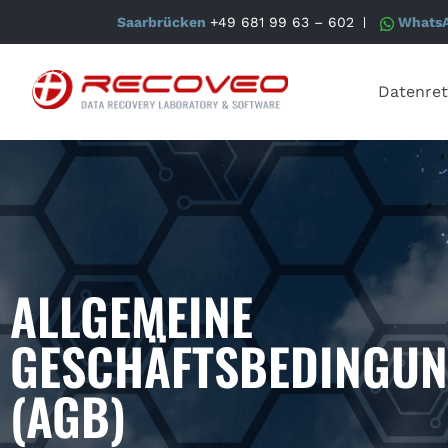
Saarbrücken
+49 681 99 63 – 602
Whats
Datenret
ALLGEMEINE
GESCHÄFTSBEDINGU
(AGB)