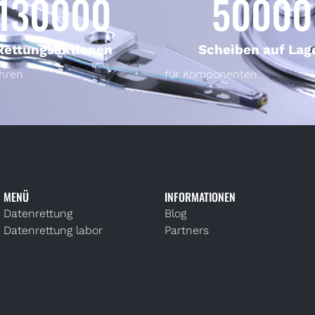
130000
50000
Rettungsaktionen
Scheiben auf Lag
ahren
für Komponenten
MENÜ
INFORMATIONEN
Datenrettung
Blog
Datenrettung labor
Partners