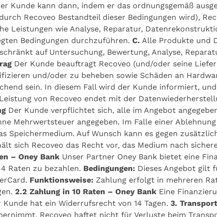
 Der Kunde kann dann, indem er das ordnungsgemäß ausge
rch Recoveo Bestandteil dieser Bedingungen wird), Rec
che Leistungen wie Analyse, Reparatur, Datenrekonstrukt
egten Bedingungen durchzuführen.
C.
Alle Produkte und 
beschränkt auf Untersuchung, Bewertung, Analyse, Repara
trag
Der Kunde beauftragt Recoveo (und/oder seine Liefer
ifizieren und/oder zu beheben sowie Schäden an Hardwa
hend sein. In diesem Fall wird der Kunde informiert, und
 Leistung von Recoveo endet mit der Datenwiederherstell
ng
Der Kunde verpflichtet sich, alle im Angebot angegebe
ohne Mehrwertsteuer angegeben. Im Falle einer Ablehnung
das Speichermedium. Auf Wunsch kann es gegen zusätzlic
lt sich Recoveo das Recht vor, das Medium nach sicher
ren – Oney Bank
Unser Partner Oney Bank bietet eine Fina
 4 Raten zu bezahlen.
Bedingungen:
Dieses Angebot gilt f
terCard.
Funktionsweise:
Zahlung erfolgt in mehreren Rat
gen.
2.2 Zahlung in 10 Raten – Oney Bank
Eine Finanzierun
 Kunde hat ein Widerrufsrecht von 14 Tagen.
3. Transpor
ernimmt. Recoveo haftet nicht für Verluste beim Transpo