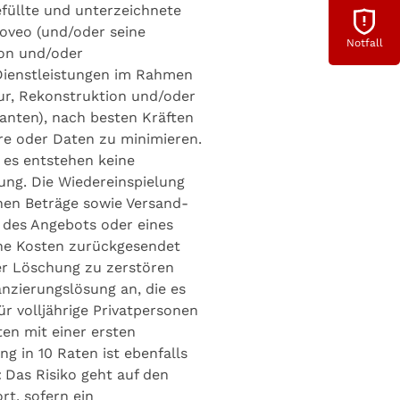
füllte und unterzeichnete
oveo (und/oder seine
Notfall
ion und/oder
Dienstleistungen im Rahmen
tur, Rekonstruktion und/oder
anten), nach besten Kräften
re oder Daten zu minimieren.
 es entstehen keine
ung. Die Wiedereinspielung
nen Beträge sowie Versand-
 des Angebots oder eines
he Kosten zurückgesendet
er Löschung zu zerstören
nzierungslösung an, die es
ür volljährige Privatpersonen
en mit einer ersten
g in 10 Raten ist ebenfalls
t
Das Risiko geht auf den
rt, sofern ein