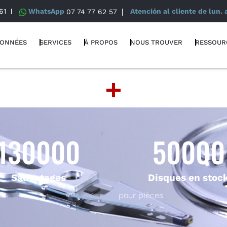
61
WhatsApp
07 74 77 62 57
Atención al cliente de lun. 
DONNÉES
SERVICES
À PROPOS
NOUS TROUVER
RESSOUR
130000
50000
Sauvetages
Disques en stoc
ns
pour pièces