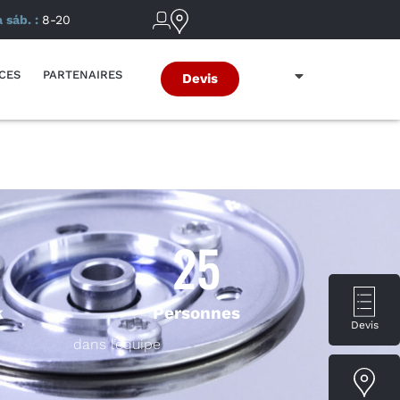
a sáb. :
8-20
CES
PARTENAIRES
Devis
25
k
Personnes
Devis
dans l’équipe