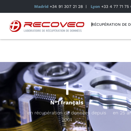
Madrid
+34 91 307 21 28
Lyon
+33 4 77 71 75 
RÉCUPÉRATION DE 
1
N°1 français
en récupération de données depuis
en 25 a
2001