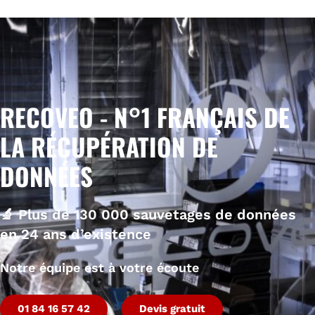
RECOVEO - N°1 FRANÇAIS DE
LA RÉCUPÉRATION DE
DONNÉES
🔬
Plus de 130 000 sauvetages de données
en 24 ans d’existence
Notre équipe est à votre écoute
01 84 16 57 42
Devis gratuit