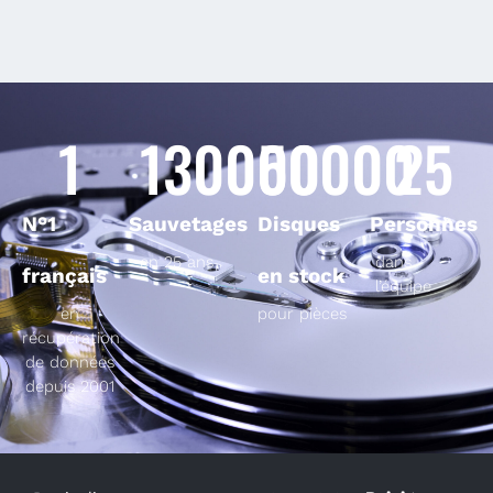
1
130000
50000
25
N°1
Sauvetages
Disques
Personnes
en 25 ans
dans
français
en stock
l’équipe
en
pour pièces
récupération
de données
depuis 2001