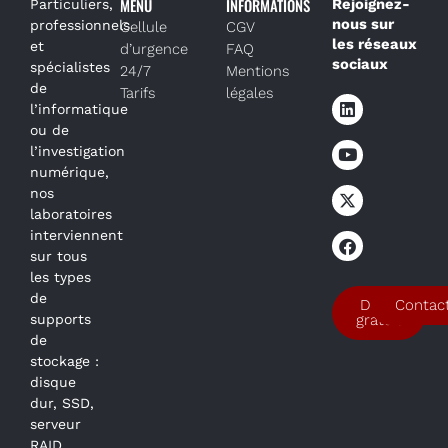
MENU
INFORMATIONS
Rejoignez-
Particuliers,
nous sur
professionnels
Cellule
CGV
les réseaux
et
d’urgence
FAQ
sociaux
spécialistes
24/7
Mentions
de
Tarifs
légales
l’informatique
ou de
l’investigation
numérique,
nos
laboratoires
interviennent
sur tous
les types
de
Devis
Contac
supports
gratuit
de
stockage :
disque
dur, SSD,
serveur
RAID,