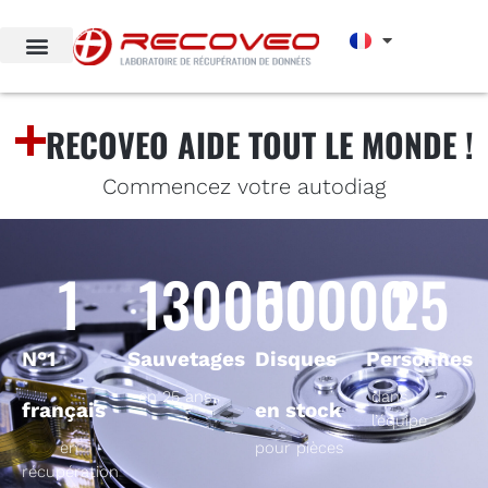
RECOVEO AIDE TOUT LE MONDE !
Commencez votre autodiag
1
130000
50000
25
N°1
Sauvetages
Disques
Personnes
en 25 ans
dans
français
en stock
l’équipe
en
pour pièces
récupération