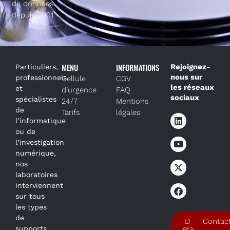
de données
depuis 2001
MENU
INFORMATIONS
Rejoignez-
Particuliers,
nous sur
professionnels
Cellule
CGV
les réseaux
et
d’urgence
FAQ
sociaux
spécialistes
24/7
Mentions
de
Tarifs
légales
l’informatique
ou de
l’investigation
numérique,
nos
laboratoires
interviennent
sur tous
les types
de
Devis
Contac
supports
gratuit