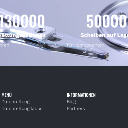
130000
50000
Rettungsaktionen
Scheiben auf Lag
ahren
für Komponenten
MENÜ
INFORMATIONEN
Datenrettung
Blog
Datenrettung labor
Partners