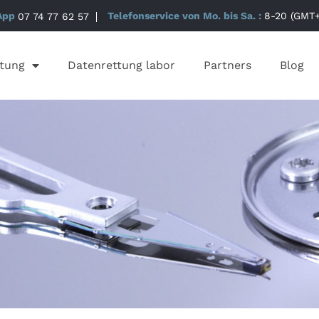
App
07 74 77 62 57
Telefonservice von Mo. bis Sa. :
8-20 (GMT+
tung
Datenrettung labor
Partners
Blog