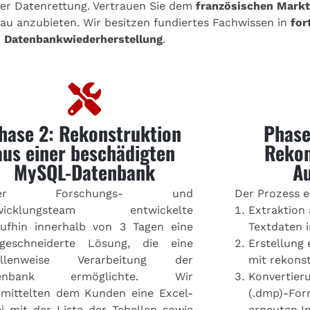
er Datenrettung. Vertrauen Sie dem
französischen Markt
au anzubieten. Wir besitzen fundiertes Fachwissen in
for
Datenbankwiederherstellung
.
hase 2: Rekonstruktion
Phase
aus einer beschädigten
Rekon
MySQL-Datenbank
Au
ser Forschungs- und
Der Prozess er
wicklungsteam entwickelte
Extraktion 
aufhin innerhalb von 3 Tagen eine
Textdaten 
geschneiderte Lösung, die eine
Erstellung 
ellenweise Verarbeitung der
mit rekonst
tenbank ermöglichte. Wir
Konvertier
rmittelten dem Kunden eine Excel-
(.dmp)-Fo
i mit der Liste der Tabellen sowie
erneuten I