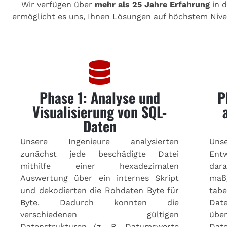
Wir verfügen über
mehr als 25 Jahre Erfahrung
in d
ermöglicht es uns, Ihnen Lösungen auf höchstem Nive
Phase 1: Analyse und
P
Visualisierung von SQL-
Daten
Unsere Ingenieure analysierten
Un
zunächst jede beschädigte Datei
Ent
mithilfe einer hexadezimalen
dar
Auswertung über ein internes Skript
maß
und dekodierten die Rohdaten Byte für
tab
Byte. Dadurch konnten die
Da
verschiedenen gültigen
übe
Datenstrukturen (z. B. Datumswerte
Date