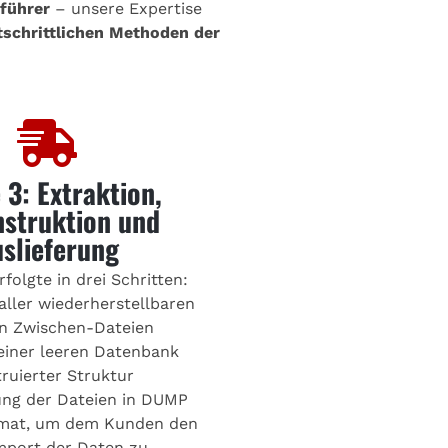
führer
– unsere Expertise
tschrittlichen Methoden der
 3: Extraktion,
struktion und
slieferung
folgte in drei Schritten:
aller wiederherstellbaren
in Zwischen-Dateien
einer leeren Datenbank
ruierter Struktur
ung der Dateien in DUMP
rmat, um dem Kunden den
mport der Daten zu