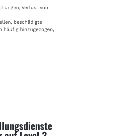
chungen, Verlust von
llen, beschädigte
n häufig hinzugezogen,
llungsdienste
 auf Level 3