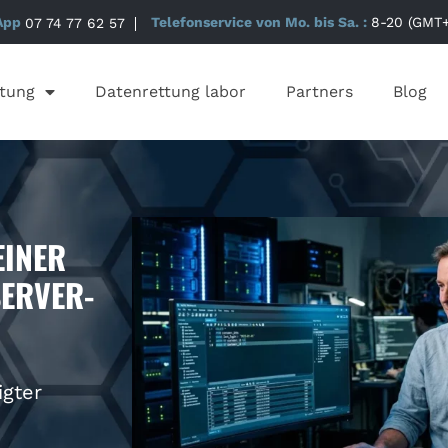
App
07 74 77 62 57
Telefonservice von Mo. bis Sa. :
8-20 (GMT+
tung
Datenrettung labor
Partners
Blog
EINER
SERVER-
igter