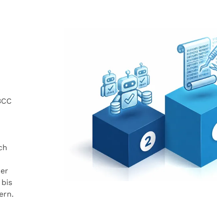
BCC
ch
der
 bis
ern.