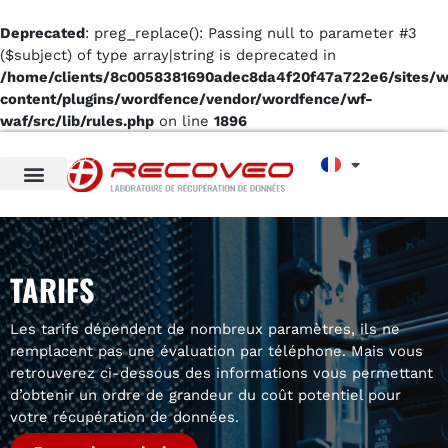
Deprecated
: preg_replace(): Passing null to parameter #3
($subject) of type array|string is deprecated in
/home/clients/8c0058381690adec8da4f20f47a722e6/sites/
content/plugins/wordfence/vendor/wordfence/wf-
waf/src/lib/rules.php
on line
1896
TARIFS
Les tarifs dépendent de nombreux paramètres, ils ne
remplacent pas une évaluation par téléphone. Mais vous
retrouverez ci-dessous des informations vous permettant
d’obtenir un ordre de grandeur du coût potentiel pour
votre récupération de données.