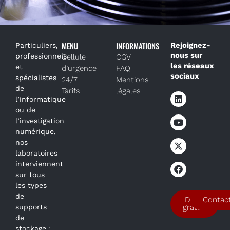
MENU
INFORMATIONS
Rejoignez-
Particuliers,
nous sur
professionnels
Cellule
CGV
les réseaux
et
d’urgence
FAQ
sociaux
spécialistes
24/7
Mentions
de
Tarifs
légales
l’informatique
ou de
l’investigation
numérique,
nos
laboratoires
interviennent
sur tous
les types
de
Devis
Contac
supports
gratuit
de
stockage :