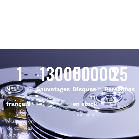
1
130000
50000
25
N°1
Sauvetages
Disques
Personnes
en 25 ans
dans
français
en stock
l’équipe
en
pour pièces
récupération
de données
depuis 2001