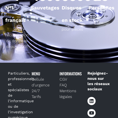
N°1
Sauvetages
Disques
Personnes
en 25 ans
dans
français
en stock
l’équipe
en
pour pièces
récupération
de données
depuis 2001
MENU
INFORMATIONS
Rejoignez-
Particuliers,
nous sur
professionnels
Cellule
CGV
les réseaux
et
d’urgence
FAQ
sociaux
spécialistes
24/7
Mentions
de
Tarifs
légales
l’informatique
ou de
l’investigation
numérique,