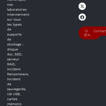
nos
laboratoires
interviennent
sur tous
les types
de
Devis
Contac
supports
gratuit
de
stockage :
disque
dur, SSD,
serveur
RAID,
incident
Ransomware,
Incident
de
sauvegarde,
clé USB,
cartes
mémoire.