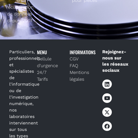
en
pour pièces
récupération
de données
depuis 2001
MENU
INFORMATIONS
Rejoignez-
Particuliers,
nous sur
professionnels
Cellule
CGV
les réseaux
et
d’urgence
FAQ
sociaux
spécialistes
24/7
Mentions
de
Tarifs
légales
l’informatique
ou de
l’investigation
numérique,
nos
laboratoires
interviennent
sur tous
les types