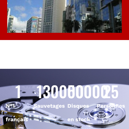
1
130000
50000
25
N°1
Sauvetages
Disques
Personnes
en 25 ans
dans
français
en stock
l’équipe