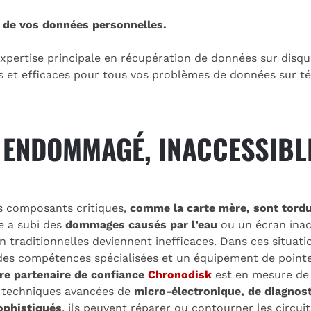
 de vos données personnelles.
pertise principale en récupération de données sur disque
es et efficaces pour tous vos problèmes de données sur t
 ENDOMMAGÉ, INACCESSIBL
s composants critiques,
comme la carte mère, sont tor
e a subi des
dommages causés par l’eau
ou un écran inac
n traditionnelles deviennent inefficaces. Dans ces situati
es compétences spécialisées et un équipement de pointe
re partenaire de confiance
Chronodisk
est en mesure de
s techniques avancées de
micro-électronique, de diagnost
ophistiqués
. ils peuvent réparer ou contourner les circu