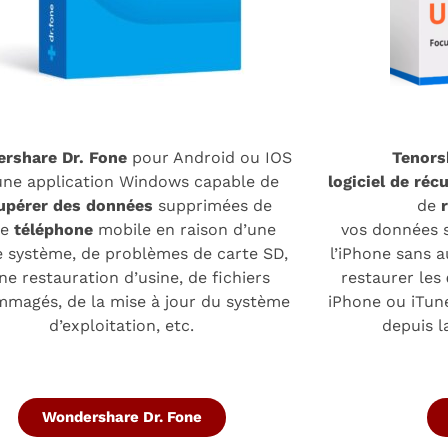
rshare
Dr. Fone
pour Android ou IOS
Tenors
une application Windows capable de
logiciel de réc
upérer des données
supprimées de
de
re
téléphone
mobile en raison d’une
vos données 
 système, de problèmes de carte SD,
l’iPhone sans 
ne restauration d’usine, de fichiers
restaurer les
magés, de la mise à jour du système
iPhone ou iTun
d’exploitation, etc.
depuis l
Wondershare Dr. Fone