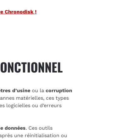
re Chronodisk
!
FONCTIONNEL
ètres d’usine
ou la
corruption
annes matérielles, ces types
 logicielles ou d’erreurs
 de données
. Ces outils
près une réinitialisation ou