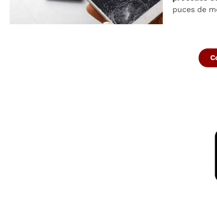
puces de mé
C