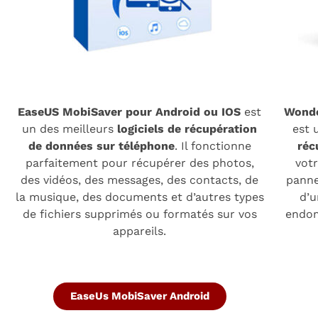
EaseUS MobiSaver pour Android ou IOS
est
Wonde
un des meilleurs
logiciels de récupération
est 
de données sur téléphone
. Il fonctionne
réc
parfaitement pour récupérer des photos,
vot
des vidéos, des messages, des contacts, de
panne
la musique, des documents et d’autres types
d’u
de fichiers supprimés ou formatés sur vos
endom
appareils.
EaseUs MobiSaver Android