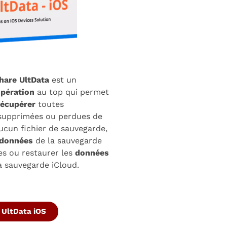
hare UltData
est un
upération
au top qui permet
récupérer
toutes
supprimées ou perdues de
aucun fichier de sauvegarde,
données
de la sauvegarde
es ou restaurer les
données
a sauvegarde iCloud.
UltData iOS