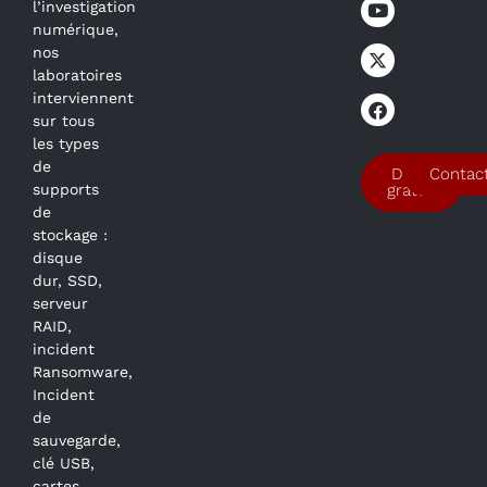
l’investigation
numérique,
nos
laboratoires
interviennent
sur tous
les types
de
Devis
Contac
supports
gratuit
de
stockage :
disque
dur, SSD,
serveur
RAID,
incident
Ransomware,
Incident
de
sauvegarde,
clé USB,
cartes