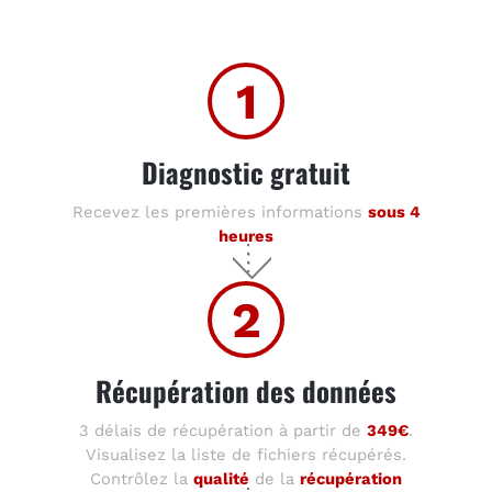
1
Diagnostic gratuit
Recevez les premières informations
sous 4
heures
2
Récupération des données
3 délais de récupération à partir de
349€
.
Visualisez la liste de fichiers récupérés.
Contrôlez la
qualité
de la
récupération