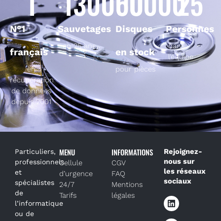
1
130000
50000
25
N°1
Sauvetages
Disques
Personnes
en 25 ans
dans
français
en stock
l’équipe
en
pour pièces
récupération
de données
depuis 2001
MENU
INFORMATIONS
Rejoignez-
Particuliers,
nous sur
professionnels
Cellule
CGV
les réseaux
et
d’urgence
FAQ
sociaux
spécialistes
24/7
Mentions
de
Tarifs
légales
l’informatique
ou de