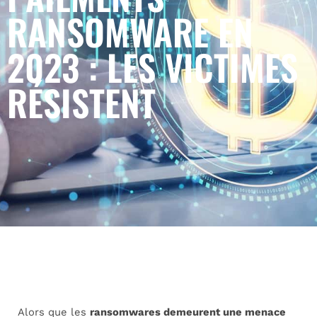
RANSOMWARE EN
2023 : LES VICTIMES
RÉSISTENT
Alors que les
ransomwares demeurent une menace