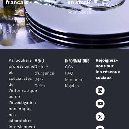
français
en stock
l’équipe
en
pour pièces
récupération
de données
depuis 2001
MENU
INFORMATIONS
Rejoignez-
Particuliers,
nous sur
professionnels
Cellule
CGV
les réseaux
et
d’urgence
FAQ
sociaux
spécialistes
24/7
Mentions
de
Tarifs
légales
l’informatique
ou de
l’investigation
numérique,
nos
laboratoires
interviennent