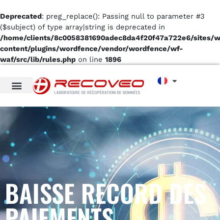
Deprecated
: preg_replace(): Passing null to parameter #3
($subject) of type array|string is deprecated in
/home/clients/8c0058381690adec8da4f20f47a722e6/sites/
content/plugins/wordfence/vendor/wordfence/wf-
waf/src/lib/rules.php
on line
1896
BAISSE RECORD DES
PAIEMENTS