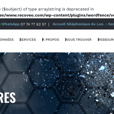
 ($subject) of type array|string is deprecated in
es/www.recoveo.com/wp-content/plugins/wordfence/ven
WhatsApp
07 74 77 62 57
Accueil téléphonique du Lun. - Sa
DONNÉES
SERVICES
À PROPOS
NOUS TROUVER
RESSOUR
RES