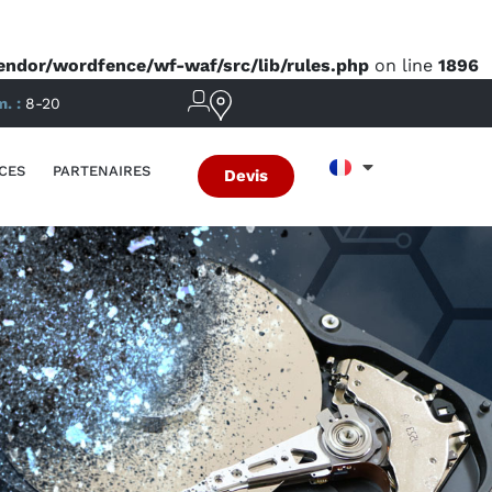
dor/wordfence/wf-waf/src/lib/rules.php
on line
1896
m. :
8-20
CES
PARTENAIRES
Devis