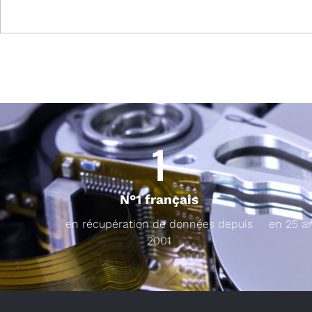
1
N°1 français
en récupération de données depuis
en 25 a
2001