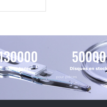
130000
50000
Sauvetages
Disques en stoc
ns
pour pièces