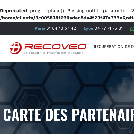
Deprecated
: preg_replace(): Passing null to parameter #3
/home/clients/8c0058381690adec8da4f20f47a722e6/sit
Paris
01 84 16 57 42
Lyon
04 77 71 75 61
RÉCUPÉRATION DE 
CARTE DES PARTENAI