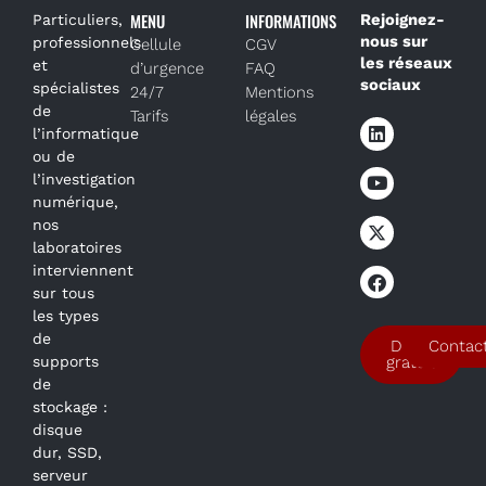
MENU
INFORMATIONS
Rejoignez-
Particuliers,
nous sur
professionnels
Cellule
CGV
les réseaux
et
d’urgence
FAQ
sociaux
spécialistes
24/7
Mentions
de
Tarifs
légales
l’informatique
ou de
l’investigation
numérique,
nos
laboratoires
interviennent
sur tous
les types
de
Devis
Contac
supports
gratuit
de
stockage :
disque
dur, SSD,
serveur