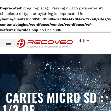
Deprecated
: preg_replace(): Passing null to parameter #3
($subject) of type array|string is deprecated in
/home/clients/8c0058381690adec8da4f20f47a722e6/sites/
content/plugins/wordfence/vendor/wordfence/wf-
waf/src/lib/rules.php
on line
1896
CARTES MICRO SD :
1/3 DE