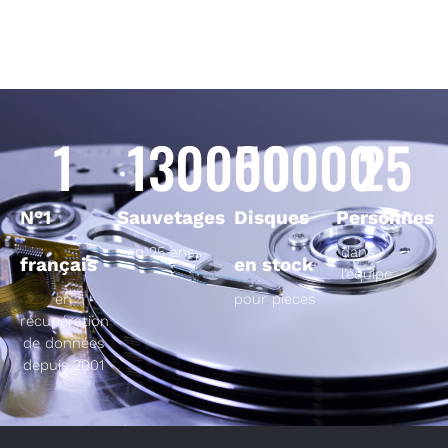
1
130000
50000
25
N°1
Sauvetages
Disques
Personnes
en 25 ans
dans
français
en stock
l’équipe
en
pour pièces
récupération
de données
depuis 2001