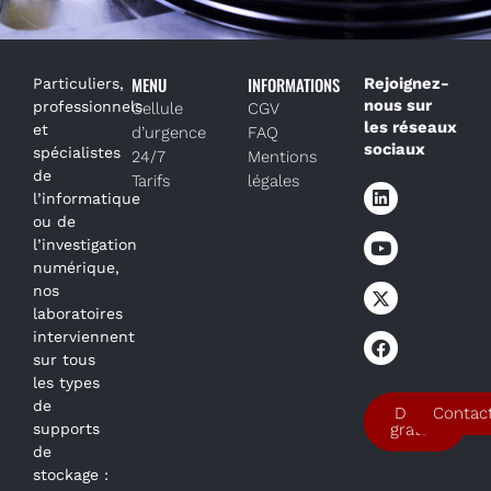
MENU
INFORMATIONS
Rejoignez-
Particuliers,
nous sur
professionnels
Cellule
CGV
les réseaux
et
d’urgence
FAQ
sociaux
spécialistes
24/7
Mentions
de
Tarifs
légales
l’informatique
ou de
l’investigation
numérique,
nos
laboratoires
interviennent
sur tous
les types
de
Devis
Contac
supports
gratuit
de
stockage :