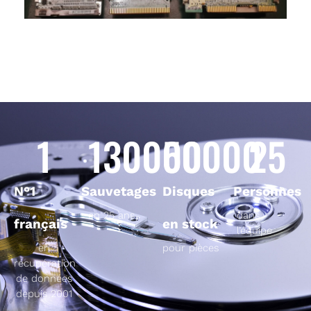
1
130000
50000
25
N°1
Sauvetages
Disques
Personnes
en 25 ans
dans
français
en stock
l’équipe
en
pour pièces
récupération
de données
depuis 2001