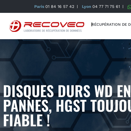
Paris
01 84 16 57 42
Lyon
04 77 71 75 61
RÉCUPÉRATION DE 
DISQUES DURS WD EN
PANNES, HGST TOUJO
FIABLE !