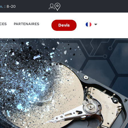
m. :
8-20
CES
PARTENAIRES
Devis