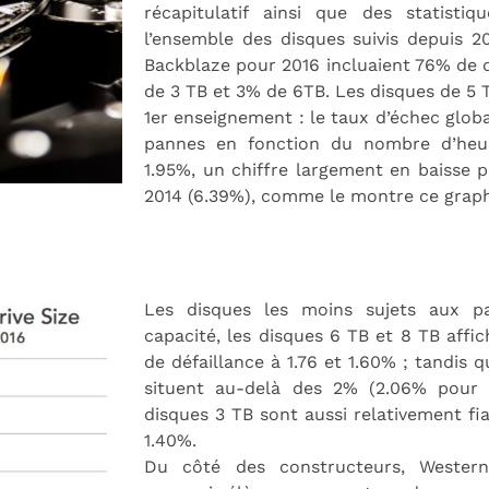
récapitulatif ainsi que des statist
l’ensemble des disques suivis depuis 2
Backblaze pour 2016 incluaient 76% de 
de 3 TB et 3% de 6TB. Les disques de 5
1er enseignement : le taux d’échec glob
pannes en fonction du nombre d’heure
1.95%, un chiffre largement en baisse p
2014 (6.39%), comme le montre ce grap
Les disques les moins sujets aux 
capacité, les disques 6 TB et 8 TB affi
de défaillance à 1.76 et 1.60% ; tandis 
situent au-delà des 2% (2.06% pour l
disques 3 TB sont aussi relativement fi
1.40%.
Du côté des constructeurs, Western