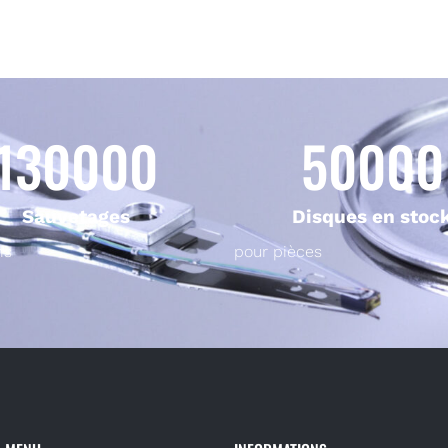
130000
50000
Sauvetages
Disques en stoc
ns
pour pièces