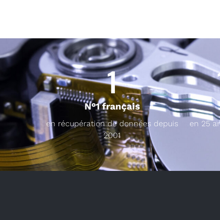
1
N°1 français
en récupération de données depuis
en 25 a
2001