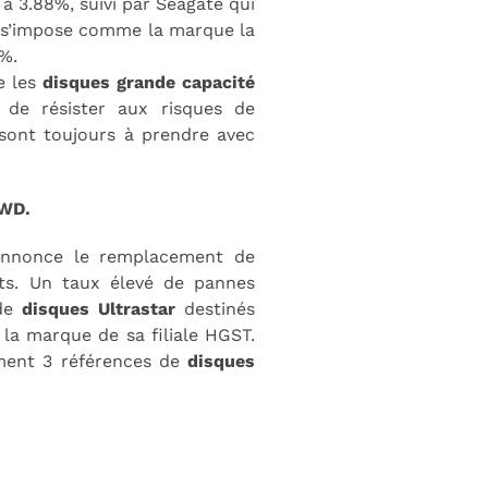
à 3.88%, suivi par Seagate qui
 s’impose comme la marque la
0%.
e les
disques grande capacité
 de résister aux risques de
 sont toujours à prendre avec
 WD.
 annonce le remplacement de
nts. Un taux élevé de pannes
 de
disques Ultrastar
destinés
la marque de sa filiale HGST.
ment 3 références de
disques