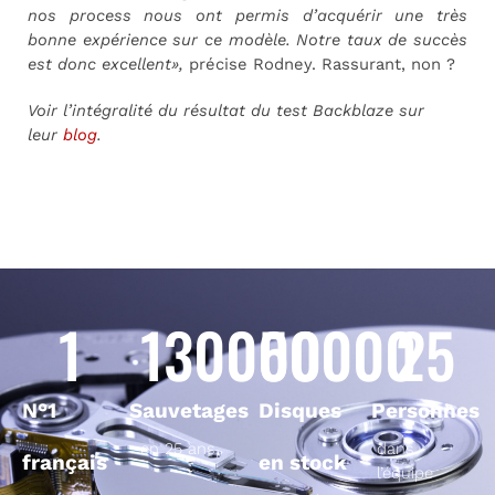
nos process nous ont permis d’acquérir une très
bonne expérience sur ce modèle. Notre taux de succès
est donc excellent»,
précise Rodney. Rassurant, non ?
Voir l’intégralité du résultat du test Backblaze sur
leur
blog
.
1
130000
50000
25
N°1
Sauvetages
Disques
Personnes
en 25 ans
dans
français
en stock
l’équipe