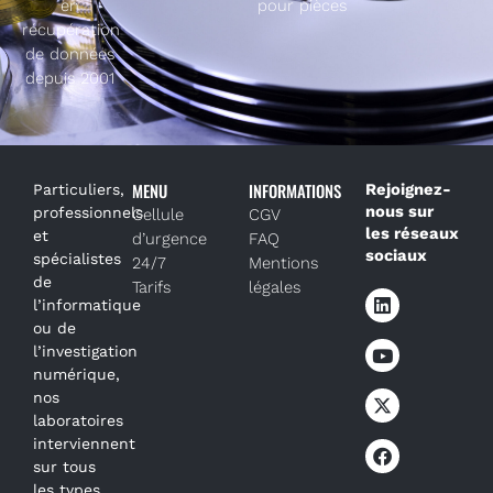
en
pour pièces
récupération
de données
depuis 2001
MENU
INFORMATIONS
Rejoignez-
Particuliers,
nous sur
professionnels
Cellule
CGV
les réseaux
et
d’urgence
FAQ
sociaux
spécialistes
24/7
Mentions
de
Tarifs
légales
l’informatique
ou de
l’investigation
numérique,
nos
laboratoires
interviennent
sur tous
les types