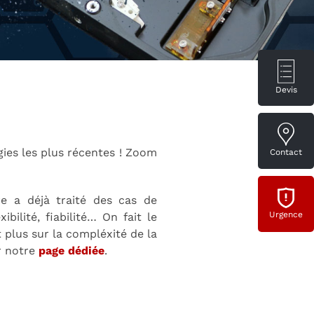
Devis
ogies les plus récentes ! Zoom
Contact
e a déjà traité des cas de
Urgence
ibilité, fiabilité… On fait le
t plus sur la compléxité de la
r notre
page dédiée
.