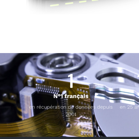
1
N°1 français
en récupération de données depuis
en 25 a
2001