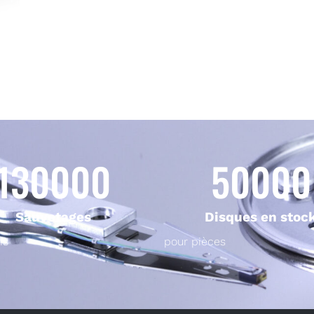
130000
50000
Sauvetages
Disques en stoc
ns
pour pièces