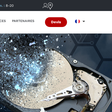
m. :
8-20
CES
PARTENAIRES
Devis