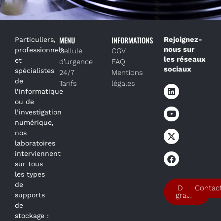
MENU
INFORMATIONS
Rejoignez-
Particuliers,
nous sur
professionnels
Cellule
CGV
les réseaux
et
d’urgence
FAQ
sociaux
spécialistes
24/7
Mentions
de
Tarifs
légales
l’informatique
ou de
l’investigation
numérique,
nos
laboratoires
interviennent
sur tous
les types
de
Devis
Contac
supports
gratuit
de
stockage :