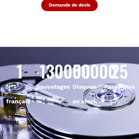
Demande de devis
1
130000
50000
25
N°1
Sauvetages
Disques
Personnes
en 25 ans
dans
français
en stock
l’équipe
en
pour pièces
récupération
de données
depuis 2001