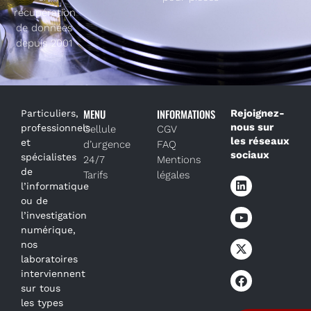
récupération
de données
depuis 2001
MENU
INFORMATIONS
Rejoignez-
Particuliers,
nous sur
professionnels
Cellule
CGV
les réseaux
et
d’urgence
FAQ
sociaux
spécialistes
24/7
Mentions
de
Tarifs
légales
l’informatique
ou de
l’investigation
numérique,
nos
laboratoires
interviennent
sur tous
les types