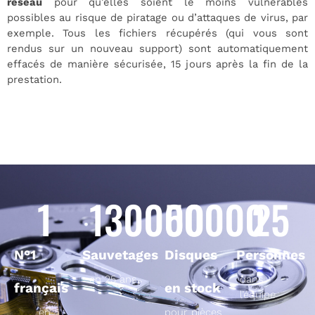
réseau
pour qu’elles soient le moins vulnérables
possibles au risque de piratage ou d’attaques de virus, par
exemple. Tous les fichiers récupérés (qui vous sont
rendus sur un nouveau support) sont automatiquement
effacés de manière sécurisée, 15 jours après la fin de la
prestation.
1
130000
50000
25
N°1
Sauvetages
Disques
Personnes
en 25 ans
dans
français
en stock
l’équipe
en
pour pièces