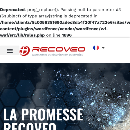
Deprecated
: preg_replace(): Passing null to parameter #3
($subject) of type array|string is deprecated in
/home/clients/8c0058381690adec8da4f20f47a722e6/sites/
content/plugins/wordfence/vendor/wordfence/wf-
waf/src/lib/rules.php
on line
1896
LA PROMESSE
RECOVEO