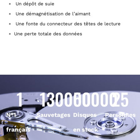
Un dépôt de suie
Une démagnétisation de l’aimant
Une fonte du connecteur des têtes de lecture
Une perte totale des données
1
130000
50000
25
N°1
Sauvetages
Disques
Personnes
en 25 ans
dans
français
en stock
l’équipe