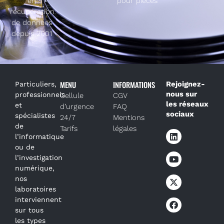
en
pour pièces
récupération
de données
depuis 2001
MENU
INFORMATIONS
Rejoignez-
Particuliers,
nous sur
professionnels
Cellule
CGV
les réseaux
et
d’urgence
FAQ
sociaux
spécialistes
24/7
Mentions
de
Tarifs
légales
l’informatique
ou de
l’investigation
numérique,
nos
laboratoires
interviennent
sur tous
les types