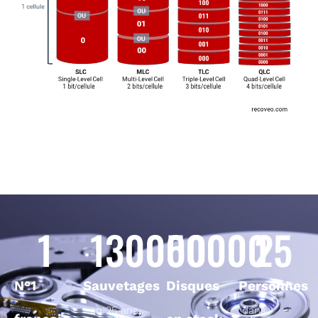
1
130000
50000
25
N°1
Sauvetages
Disques
Personnes
en 25 ans
dans