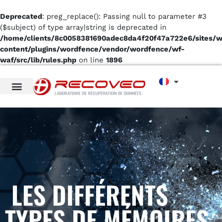
Deprecated
: preg_replace(): Passing null to parameter #3
($subject) of type array|string is deprecated in
/home/clients/8c0058381690adec8da4f20f47a722e6/sites/
content/plugins/wordfence/vendor/wordfence/wf-
waf/src/lib/rules.php
on line
1896
LES DIFFÉRENTS
TYPES DE MÉMOIRES