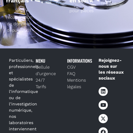
français
en stock
l’équipe
en
pour pièces
récupération
de données
depuis 2001
MENU
INFORMATIONS
Rejoignez-
Particuliers,
nous sur
professionnels
Cellule
CGV
les réseaux
et
d’urgence
FAQ
sociaux
spécialistes
24/7
Mentions
de
Tarifs
légales
l’informatique
ou de
l’investigation
numérique,
nos
laboratoires
interviennent