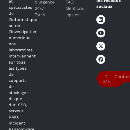
les réseaux
et
d’urgence
FAQ
sociaux
spécialistes
24/7
Mentions
de
Tarifs
légales
l’informatique
ou de
l’investigation
numérique,
nos
laboratoires
interviennent
sur tous
les types
de
Devis
Contac
supports
gratuit
de
stockage :
disque
dur, SSD,
serveur
RAID,
incident
Ransomware,