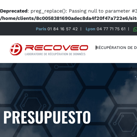
Deprecated
: preg_replace(): Passing null to parameter #3
/home/clients/8c0058381690adec8da4f20f47a722e6/sit
Paris
01 84 16 57 42
Lyon
04 77 71 75 61
RÉCUPÉRATION DE 
PRESUPUESTO