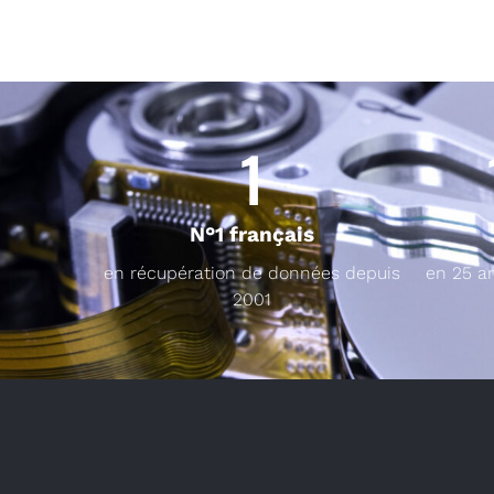
1
N°1 français
en récupération de données depuis
en 25 a
2001