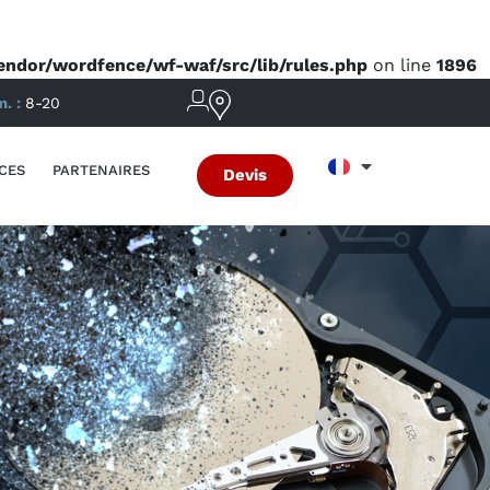
dor/wordfence/wf-waf/src/lib/rules.php
on line
1896
m. :
8-20
CES
PARTENAIRES
Devis