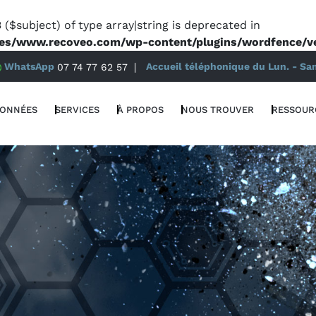
 ($subject) of type array|string is deprecated in
es/www.recoveo.com/wp-content/plugins/wordfence/ven
WhatsApp
07 74 77 62 57
Accueil téléphonique du Lun. - Sa
DONNÉES
SERVICES
À PROPOS
NOUS TROUVER
RESSOUR