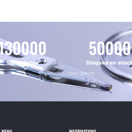
130000
50000
Sauvetages
Disques en stoc
ns
pour pièces
MENU
INFORMATIONS