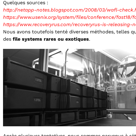
Quelques sources :
http://netapp-notes.blogspot.com/2008/03/wafl-check.
https://www.usenix.org/system/files/conference/fast18/
https://www.recoveryrus.com/recoveryrus-is-releasing-
Nous avons toutefois tenté diverses méthodes, telles que
des
file systems rares ou exotiques
.
Après plusieurs tentatives, nous sommes parvenus à rét