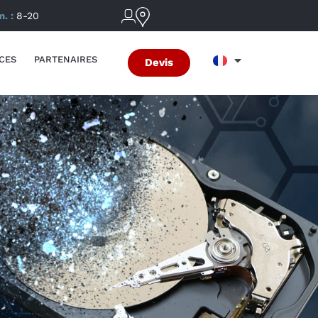
m. :
8-20
CES
PARTENAIRES
Devis