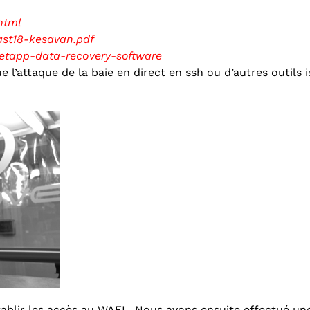
html
fast18-kesavan.pdf
netapp-data-recovery-software
 l’attaque de la baie en direct en ssh ou d’autres outils 
ablir les accès au WAFL. Nous avons ensuite effectué une 