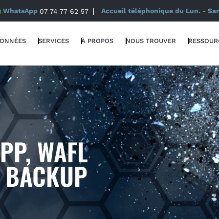
WhatsApp
07 74 77 62 57
Accueil téléphonique du Lun. - Sa
DONNÉES
SERVICES
À PROPOS
NOUS TROUVER
RESSOUR
PP, WAFL
S BACKUP