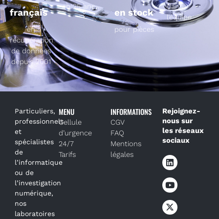
en 25 ans
dans
français
en stock
l’équipe
en
pour pièces
récupération
de données
depuis 2001
MENU
INFORMATIONS
Rejoignez-
Particuliers,
nous sur
professionnels
Cellule
CGV
les réseaux
et
d’urgence
FAQ
sociaux
spécialistes
24/7
Mentions
de
Tarifs
légales
l’informatique
ou de
l’investigation
numérique,
nos
laboratoires