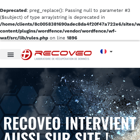
Deprecated
: preg_replace(): Passing null to parameter #3
($subject) of type array|string is deprecated in
/home/clients/8c0058381690adec8da4f20f47a722e6/sites/
content/plugins/wordfence/vendor/wordfence/wf-
waf/src/lib/rules.php
on line
1896
RECOVEO INTERVIENT
AUSSI SUR SITE !