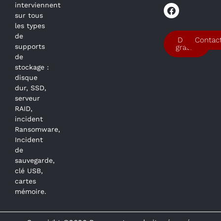
interviennent
sur tous
les types
de
Devis
Contac
supports
gratuit
de
stockage :
disque
dur, SSD,
serveur
RAID,
incident
Ransomware,
Incident
de
sauvegarde,
clé USB,
cartes
mémoire.