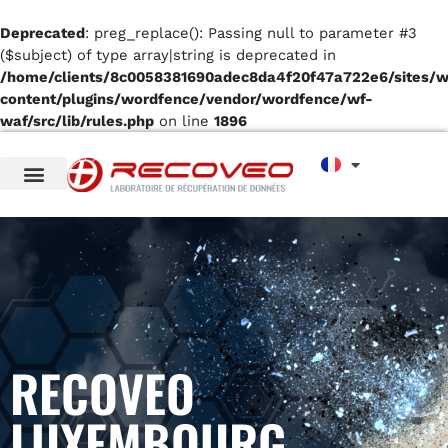
Deprecated
: preg_replace(): Passing null to parameter #3
($subject) of type array|string is deprecated in
/home/clients/8c0058381690adec8da4f20f47a722e6/sites/
content/plugins/wordfence/vendor/wordfence/wf-
waf/src/lib/rules.php
on line
1896
RECOVEO
LUXEMBOURG