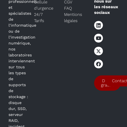
nous sur
professionnels
Cellule
CGV
les réseaux
et
d’urgence
FAQ
sociaux
spécialistes
24/7
Mentions
de
Tarifs
légales
l’informatique
ou de
l’investigation
numérique,
nos
laboratoires
interviennent
sur tous
les types
de
Devis
Contac
supports
gratuit
de
stockage :
disque
dur, SSD,
serveur
RAID,
incident