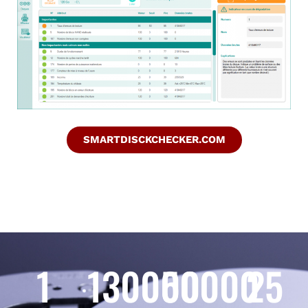
SMARTDISCKCHECKER.COM
1
130000
50000
25