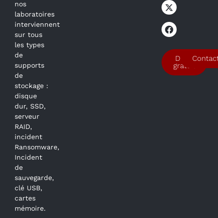
nos
laboratoires
interviennent
sur tous
les types
de
Devis
Contac
supports
gratuit
de
stockage :
disque
dur, SSD,
serveur
RAID,
incident
Ransomware,
Incident
de
sauvegarde,
clé USB,
cartes
mémoire.