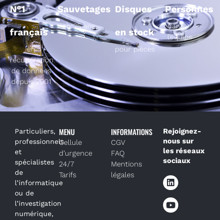
N°1
Sauvetages
Disques
Personnes
en 25 ans
dans
français
en stock
l’équipe
en
pour pièces
récupération
de données
depuis 2001
MENU
INFORMATIONS
Rejoignez-
Particuliers,
nous sur
professionnels
Cellule
CGV
les réseaux
et
d’urgence
FAQ
sociaux
spécialistes
24/7
Mentions
de
Tarifs
légales
l’informatique
ou de
l’investigation
numérique,