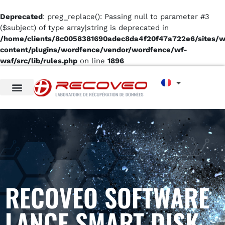
Deprecated
: preg_replace(): Passing null to parameter #3
($subject) of type array|string is deprecated in
/home/clients/8c0058381690adec8da4f20f47a722e6/sites/
content/plugins/wordfence/vendor/wordfence/wf-
waf/src/lib/rules.php
on line
1896
RECOVEO SOFTWARE
LANCE SMART DISK