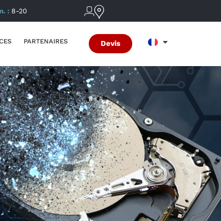
m. :
8-20
CES
PARTENAIRES
Devis