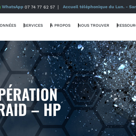
WhatsApp
07 74 77 62 57
Accueil téléphonique du Lun. - Sa
DONNÉES
SERVICES
À PROPOS
NOUS TROUVER
RESSOUR
PÉRATION
RAID – HP