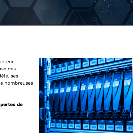
ructeur
ose des
èle, ses
de nombreuses
s
pertes de