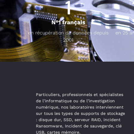
1
N°1 français
en récupération de données depuis
en 25 a
2001
Particuliers, professionnels et spécialistes
de l’informatique ou de l’investigation
numérique, nos laboratoires interviennent
sur tous les types de supports de stockage
: disque dur, SSD, serveur RAID, incident
Ransomware, Incident de sauvegarde, clé
USB, cartes mémoire.