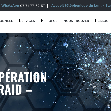
WhatsApp
07 74 77 62 57
Accueil téléphonique du Lun. - Sa
DONNÉES
SERVICES
À PROPOS
NOUS TROUVER
RESSOUR
PÉRATION
RAID –