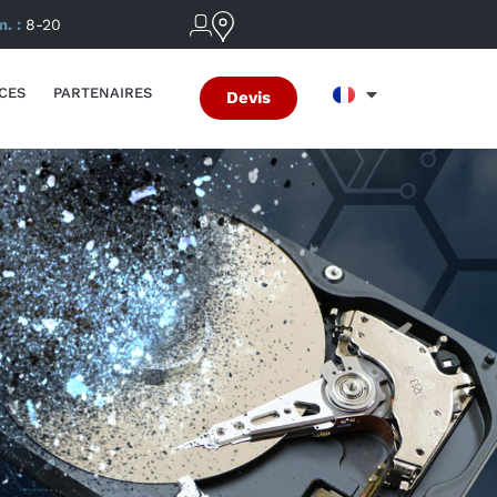
m. :
8-20
CES
PARTENAIRES
Devis