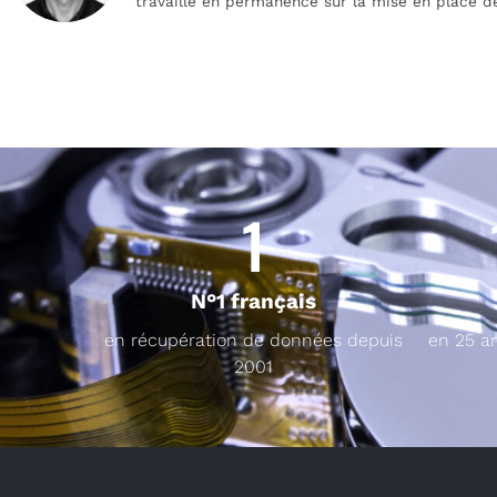
travaille en permanence sur la mise en place d
1
N°1 français
en récupération de données depuis
en 25 a
2001