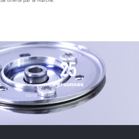
ue offerte par le marché.”
25
k
Personnes
dans l’équipe