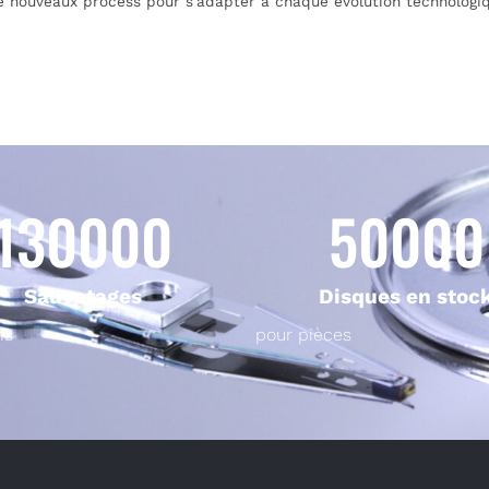
e nouveaux process pour s’adapter à chaque évolution technologiq
130000
50000
Sauvetages
Disques en stoc
ns
pour pièces