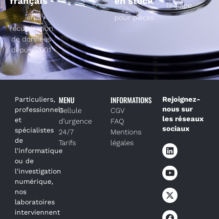
français
en stock
l’équipe
en
pour pièces
récupération
de données
depuis 2001
MENU
INFORMATIONS
Rejoignez-
Particuliers,
nous sur
professionnels
Cellule
CGV
les réseaux
et
d’urgence
FAQ
sociaux
spécialistes
24/7
Mentions
de
Tarifs
légales
l’informatique
ou de
l’investigation
numérique,
nos
laboratoires
interviennent