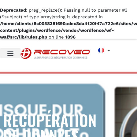
Deprecated
: preg_replace(): Passing null to parameter #3
($subject) of type array|string is deprecated in
/home/clients/8c0058381690adec8da4f20f47a722e6/sites/
content/plugins/wordfence/vendor/wordfence/wf-
waf/src/lib/rules.php
on line
1896
RÉCUPÉRATION
DE DONNÉES