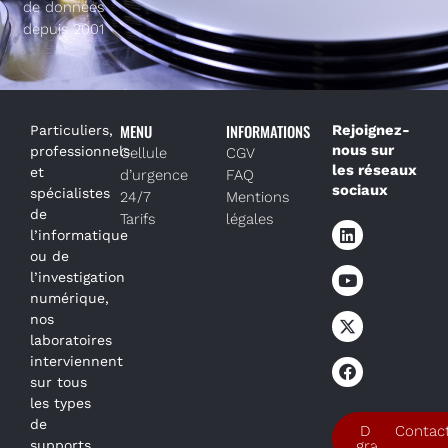
de données
depuis 2001
MENU
INFORMATIONS
Rejoignez-
Particuliers,
nous sur
professionnels
Cellule
CGV
les réseaux
et
d’urgence
FAQ
sociaux
spécialistes
24/7
Mentions
de
Tarifs
légales
l’informatique
ou de
l’investigation
numérique,
nos
laboratoires
interviennent
sur tous
les types
de
Devis
Contac
supports
gratuit