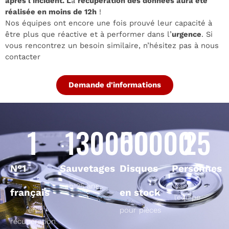
après l’incident. L
a
récupération des données aura été
réalisée en moins de 12h
!
Nos équipes ont encore une fois prouvé leur capacité à
être plus que réactive et à performer dans l’
urgence
. Si
vous rencontrez un besoin similaire, n’hésitez pas à nous
contacter
Demande d'informations
1
130000
50000
25
N°1
Sauvetages
Disques
Personnes
en 25 ans
dans
français
en stock
l’équipe
en
pour pièces
récupération