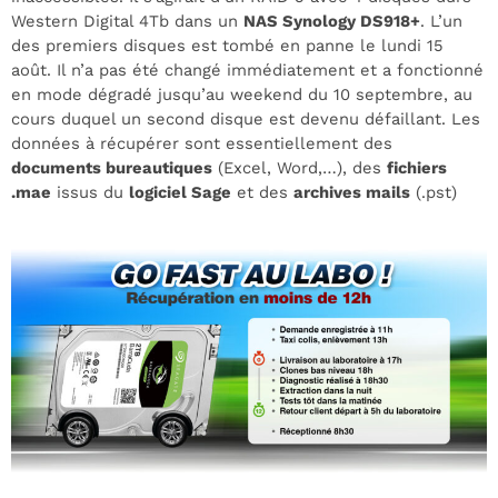
Western Digital 4Tb dans un
NAS Synology DS918+
. L’un
des premiers disques est tombé en panne le lundi 15
août. Il n’a pas été changé immédiatement et a fonctionné
en mode dégradé jusqu’au weekend du 10 septembre, au
cours duquel un second disque est devenu défaillant. Les
données à récupérer sont essentiellement des
documents bureautiques
(Excel, Word,…), des
fichiers
.mae
issus du
logiciel Sage
et des
archives mails
(.pst)