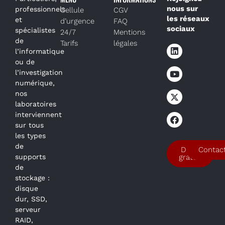
nous sur
professionnels
Cellule
CGV
les réseaux
et
d’urgence
FAQ
sociaux
spécialistes
24/7
Mentions
de
Tarifs
légales
l’informatique
ou de
l’investigation
numérique,
nos
laboratoires
interviennent
sur tous
les types
de
Devis
Contac
supports
gratuit
de
stockage :
disque
dur, SSD,
serveur
RAID,