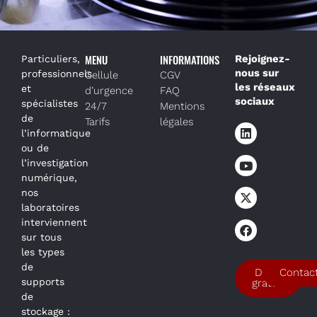
MENU
INFORMATIONS
Rejoignez-
Particuliers,
nous sur
professionnels
Cellule
CGV
les réseaux
et
d’urgence
FAQ
sociaux
spécialistes
24/7
Mentions
de
Tarifs
légales
l’informatique
ou de
l’investigation
numérique,
nos
laboratoires
interviennent
sur tous
les types
de
Devis
Contac
supports
gratuit
de
stockage :