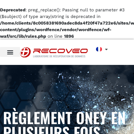
Deprecated
: preg_replace(): Passing null to parameter #3
($subject) of type array|string is deprecated in
/home/clients/8c0058381690adec8da4f20f47a722e6/sites/
content/plugins/wordfence/vendor/wordfence/wf-
waf/src/lib/rules.php
on line
1896
RÈGLEMENT ONEY EN
PLUSIEURS FOIS