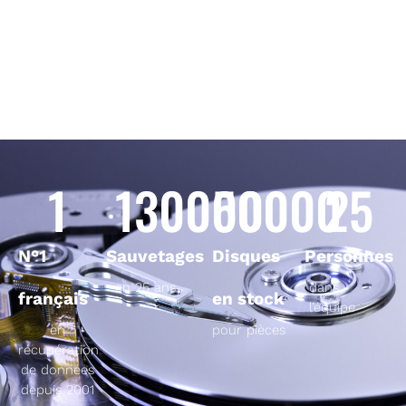
1
130000
50000
25
N°1
Sauvetages
Disques
Personnes
en 25 ans
dans
français
en stock
l’équipe
en
pour pièces
récupération
de données
depuis 2001