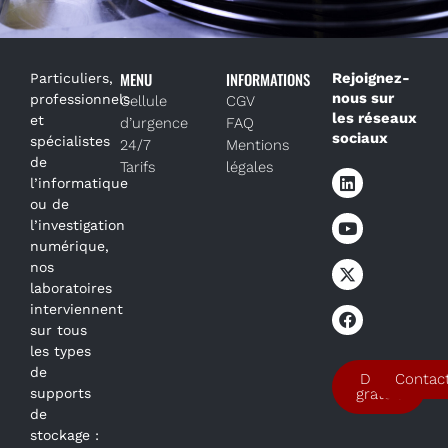
MENU
INFORMATIONS
Rejoignez-
Particuliers,
nous sur
professionnels
Cellule
CGV
les réseaux
et
d’urgence
FAQ
sociaux
spécialistes
24/7
Mentions
de
Tarifs
légales
l’informatique
ou de
l’investigation
numérique,
nos
laboratoires
interviennent
sur tous
les types
de
Devis
Contac
supports
gratuit
de
stockage :