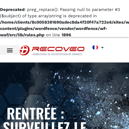
Deprecated
: preg_replace(): Passing null to parameter #3
($subject) of type array|string is deprecated in
/home/clients/8c0058381690adec8da4f20f47a722e6/sites/
content/plugins/wordfence/vendor/wordfence/wf-
waf/src/lib/rules.php
on line
1896
RENTRÉE :
SURVEILLEZ LE