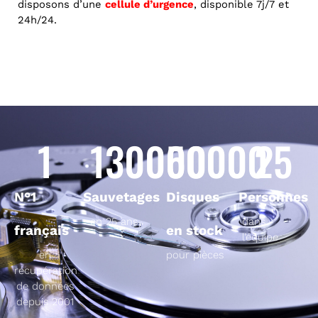
disposons d’une
cellule d’urgence
,
disponible 7j/7 et
24h/24.
1
130000
50000
25
N°1
Sauvetages
Disques
Personnes
en 25 ans
dans
français
en stock
l’équipe
en
pour pièces
récupération
de données
depuis 2001