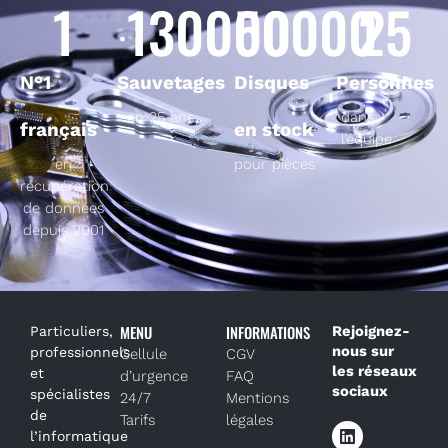
1
130000
50000
25
N°1
Sauvetages
Disques
Personnes
en 25 ans
dans
français
en stock
l’équipe
en
pour pièces
récupération
de données
depuis 2001
MENU
INFORMATIONS
Rejoignez-
Particuliers,
nous sur
professionnels
Cellule
CGV
les réseaux
et
d’urgence
FAQ
sociaux
spécialistes
24/7
Mentions
de
Tarifs
légales
l’informatique