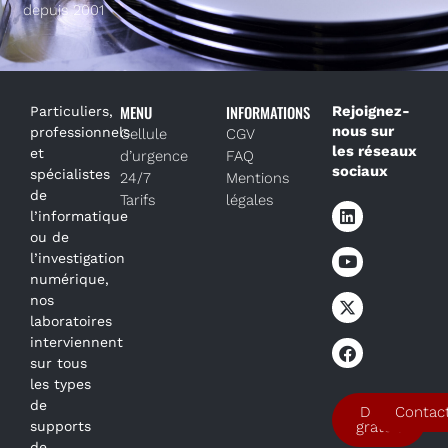
depuis 2001
MENU
INFORMATIONS
Rejoignez-
Particuliers,
nous sur
professionnels
Cellule
CGV
les réseaux
et
d’urgence
FAQ
sociaux
spécialistes
24/7
Mentions
de
Tarifs
légales
l’informatique
ou de
l’investigation
numérique,
nos
laboratoires
interviennent
sur tous
les types
de
Devis
Contac
supports
gratuit
de