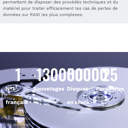
permettent de disposer des procédés techniques et du
matériel pour traiter efficacement les cas de pertes de
données sur RAID les plus complexes.
1
130000
50000
25
N°1
Sauvetages
Disques
Personnes
en 25 ans
dans
français
en stock
l’équipe
en
pour pièces
récupération
de données