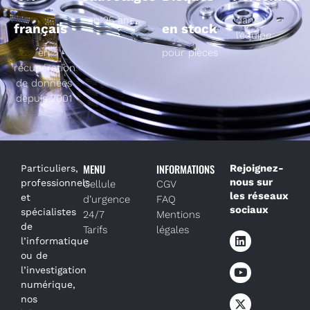
en 25 ans
dans
français
en stock
l’équipe
en
pour pièces
récupération
de données
depuis 2001
MENU
INFORMATIONS
Rejoignez-
Particuliers,
nous sur
professionnels
Cellule
CGV
les réseaux
et
d’urgence
FAQ
sociaux
spécialistes
24/7
Mentions
de
Tarifs
légales
l’informatique
ou de
l’investigation
numérique,
nos