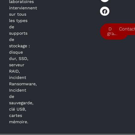
laboratoires
interviennent
sur tous
les types
de
Devis
Contac
supports
gratuit
de
stockage :
disque
dur, SSD,
serveur
RAID,
incident
Ransomware,
Incident
de
sauvegarde,
clé USB,
cartes
mémoire.