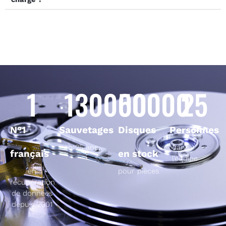
1
130000
50000
25
N°1
Sauvetages
Disques
Personnes
en 25 ans
dans
français
en stock
l’équipe
en
pour pièces
récupération
de données
depuis 2001