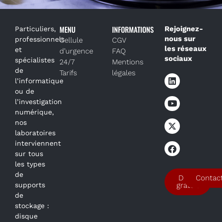
MENU
INFORMATIONS
Rejoignez-
Particuliers,
nous sur
professionnels
Cellule
CGV
les réseaux
et
d’urgence
FAQ
sociaux
spécialistes
24/7
Mentions
de
Tarifs
légales
l’informatique
ou de
l’investigation
numérique,
nos
laboratoires
interviennent
sur tous
les types
de
Devis
Contac
supports
gratuit
de
stockage :
disque