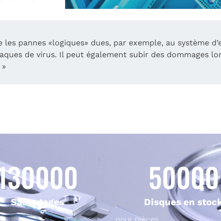
 les pannes «logiques» dues, par exemple, au système d’ex
aques de virus. Il peut également subir des dommages lors
 »
130000
50000
Sauvetages
Disques en stoc
ns
pour pièces