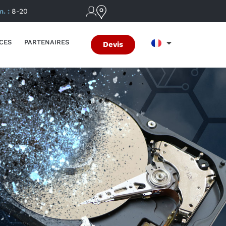
m. :
8-20
CES
PARTENAIRES
Devis