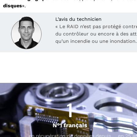
disques
».
L’avis du technicien
« Le RAID n’est pas protégé contre
du contrôleur ou encore à des att
qu’un incendie ou une inondation.
1
N°1 français
en récupération de données depuis
en 25 a