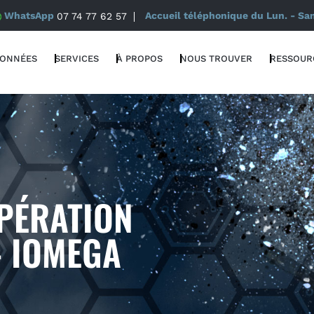
WhatsApp
07 74 77 62 57
Accueil téléphonique du Lun. - Sa
DONNÉES
SERVICES
À PROPOS
NOUS TROUVER
RESSOUR
PÉRATION
– IOMEGA