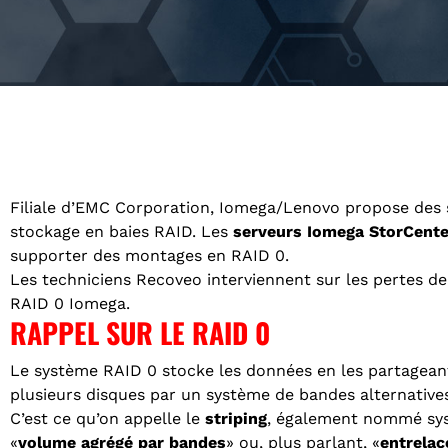
Filiale d’EMC Corporation, Iomega/Lenovo propose des
stockage en baies RAID. Les
serveurs Iomega StorCente
supporter des montages en RAID 0.
Les techniciens Recoveo interviennent sur les pertes d
RAID 0 Iomega.
RAPPEL SUR LE RAID 0
Le système RAID 0 stocke les données en les partagean
plusieurs disques par un système de bandes alternative
C’est ce qu’on appelle le
striping
, également nommé sy
«
volume agrégé par bandes
» ou, plus parlant, «
entrela