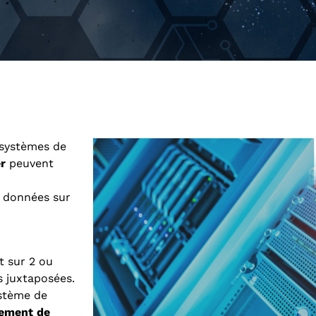
 systèmes de
r
peuvent
e données sur
t sur 2 ou
s juxtaposées.
stème de
cement de