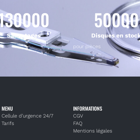
130000
50000
Sauvetages
Disques en stoc
ns
pour pièces
MENU
INFORMATIONS
Cellule d’urgence 24/7
CGV
Tarifs
FAQ
Mentions légales