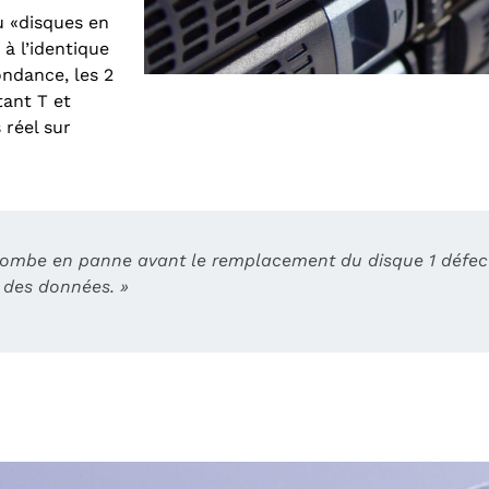
u «disques en
à l’identique
ondance, les 2
ant T et
 réel sur
2 tombe en panne avant le remplacement du disque 1 défect
e des données. »