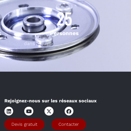
25
k
Personnes
dans l’équipe
Rejoignez-nous sur les réseaux sociaux
Devis gratuit
Contacter