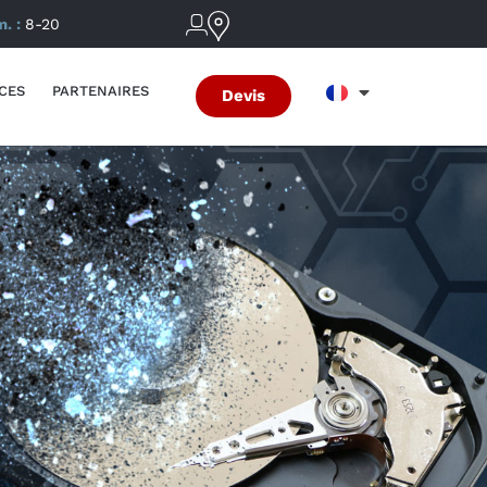
m. :
8-20
CES
PARTENAIRES
Devis