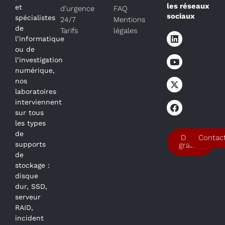
les réseaux
et
d’urgence
FAQ
sociaux
spécialistes
24/7
Mentions
de
Tarifs
légales
l’informatique
ou de
l’investigation
numérique,
nos
laboratoires
interviennent
sur tous
les types
de
Devis
Contac
supports
gratuit
de
stockage :
disque
dur, SSD,
serveur
RAID,
incident