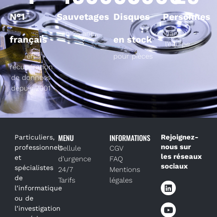
N°1
Sauvetages
Disques
Personnes
en 25 ans
dans
français
en stock
l’équipe
en
pour pièces
récupération
de données
depuis 2001
MENU
INFORMATIONS
Rejoignez-
Particuliers,
nous sur
professionnels
Cellule
CGV
les réseaux
et
d’urgence
FAQ
sociaux
spécialistes
24/7
Mentions
de
Tarifs
légales
l’informatique
ou de
l’investigation