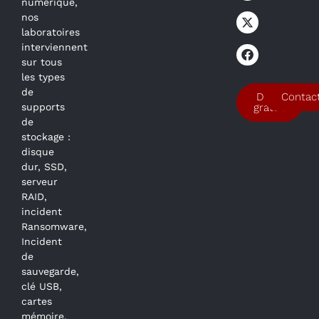
numérique,
nos
laboratoires
interviennent
sur tous
les types
de
Devis
Contac
supports
gratuit
de
stockage :
disque
dur, SSD,
serveur
RAID,
incident
Ransomware,
Incident
de
sauvegarde,
clé USB,
cartes
mémoire.